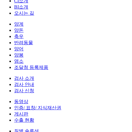
CI소개
BI소개
오시는 길
양계
양돈
축우
반려동물
양어
양봉
염소
조달청 등록제품
검사 소개
검사 안내
검사 신청
동영상
인증/ 표창/ 지식재산권
게시판
수출 현황
질병 솔루션