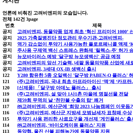
게시판
언론에 비춰진 고려비엔피의 모습입니다.
전체 142건
3page
번호
제목
공지
고려비엔피, 동물약품 업계 최초 ‘혁신 프리미어 1000’ 
공지
2025 가축질병진단 정도관리 우수기관-고려비엔피-
공지
역가 감소없이 투약기 사용가능한 플로르페니콜 액제 ‘K
공지
주사용 구제역 백신 스트레스 완화제 '릴렉스-주' 허가 
공지
뉴모바이러스 예방 '달구방 뉴모생백신' 공급 예정
공지
고려비엔피의 앞선 기술력, 네팔 동물의약품 산업에 새
공지
고려비엔피, 3세대 QX-IB 생백신 출시
122
Y280 함유한 5종 오일백신 '달구방 PABEN-Q 플러스' 
121
(주)고려비엔피, 국내 최초 아프라마이신 ‘액’제 ‘카프란.
120
[신제품] 「달구방 아데노 플러스」 출시
119
(주)고려비엔피, 설 맞아 1사1촌 마을에 명절선물 전달
118
제59회 무역의 날 ‘천만불 수출의 탑’ 쾌거
117
㈜고려비엔피, 예산군에 '희망 2023 나눔캠페인 이웃돕기 
116
(주)고려비엔피, 예산군 지방세 모범납세자 표창패 수상
115
투약기 사용 편리한 사료요구율 개선제 '게인플러스' 출
114
㈜고려비엔피, ‘바이오케이원 플러스’ 지원
113
동약협, 울진 산불 피해농가에 동물약품 지원