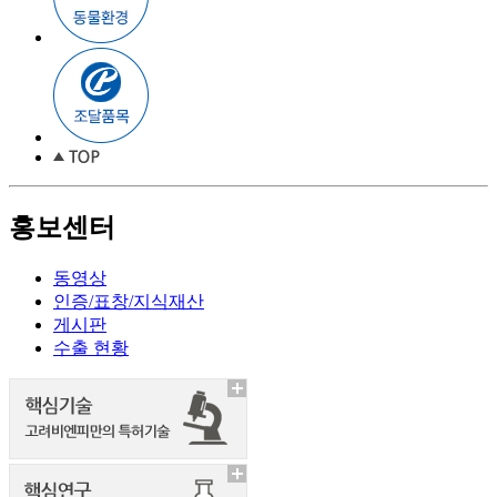
홍보센터
동영상
인증/표창/지식재산
게시판
수출 현황