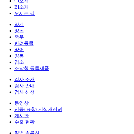
CI소개
BI소개
오시는 길
양계
양돈
축우
반려동물
양어
양봉
염소
조달청 등록제품
검사 소개
검사 안내
검사 신청
동영상
인증/ 표창/ 지식재산권
게시판
수출 현황
질병 솔루션