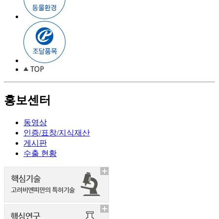
홍보센터
동영상
인증/표창/지식재산
게시판
수출 현황