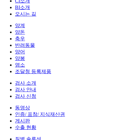
CI소개
BI소개
오시는 길
양계
양돈
축우
반려동물
양어
양봉
염소
조달청 등록제품
검사 소개
검사 안내
검사 신청
동영상
인증/ 표창/ 지식재산권
게시판
수출 현황
질병 솔루션