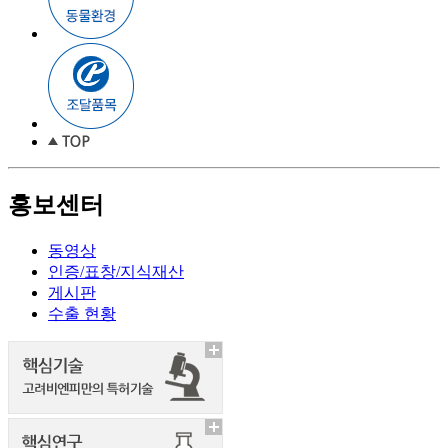
홍보센터
동영상
인증/표창/지식재산
게시판
수출 현황