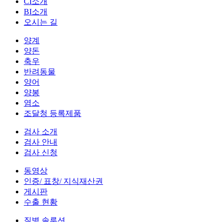
CI소개
BI소개
오시는 길
양계
양돈
축우
반려동물
양어
양봉
염소
조달청 등록제품
검사 소개
검사 안내
검사 신청
동영상
인증/ 표창/ 지식재산권
게시판
수출 현황
질병 솔루션