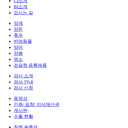
CI소개
BI소개
오시는 길
양계
양돈
축우
반려동물
양어
양봉
염소
조달청 등록제품
검사 소개
검사 안내
검사 신청
동영상
인증/ 표창/ 지식재산권
게시판
수출 현황
질병 솔루션