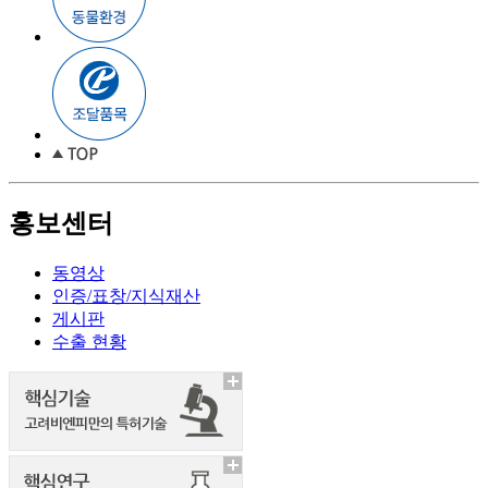
홍보센터
동영상
인증/표창/지식재산
게시판
수출 현황