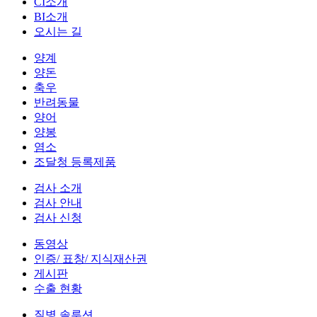
CI소개
BI소개
오시는 길
양계
양돈
축우
반려동물
양어
양봉
염소
조달청 등록제품
검사 소개
검사 안내
검사 신청
동영상
인증/ 표창/ 지식재산권
게시판
수출 현황
질병 솔루션